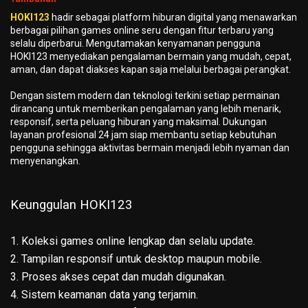
HOKI123
hadir sebagai platform hiburan digital yang menawarkan
berbagai pilihan games online seru dengan fitur terbaru yang
selalu diperbarui. Mengutamakan kenyamanan pengguna
HOKI123 menyediakan pengalaman bermain yang mudah, cepat,
aman, dan dapat diakses kapan saja melalui berbagai perangkat.
Dengan sistem modern dan teknologi terkini setiap permainan
dirancang untuk memberikan pengalaman yang lebih menarik,
responsif, serta peluang hiburan yang maksimal. Dukungan
layanan profesional 24 jam siap membantu setiap kebutuhan
pengguna sehingga aktivitas bermain menjadi lebih nyaman dan
menyenangkan.
Keunggulan HOKI123
1. Koleksi games online lengkap dan selalu update.
2. Tampilan responsif untuk desktop maupun mobile.
3. Proses akses cepat dan mudah digunakan.
4. Sistem keamanan data yang terjamin.